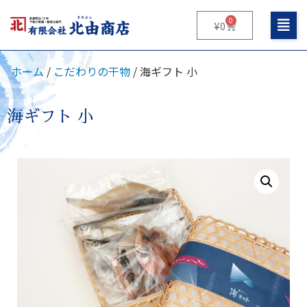
0
¥
0
ホーム
/
こだわりの干物
/ 海ギフト 小
海ギフト 小