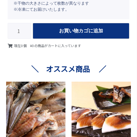
※干物の大きさによって枚数が異なります
※冷凍にてお届けいたします。
お買い物カゴに追加
現在
0
個
¥0
の商品がカートに入っています
＼ オススメ商品 ／