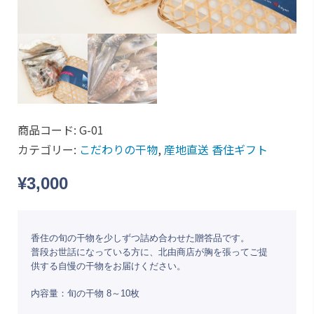
商品コード:
G-01
カテゴリー:
こだわりの干物
,
産地直送 香住ギフト
¥
3,000
香住の旬の干物を少しずつ詰め合わせた贈答品です。
普段お世話になっている方に、北由商店が胸を張ってご提
供する自慢の干物をお届けください。
内容量：旬の干物
8
～
10
枚